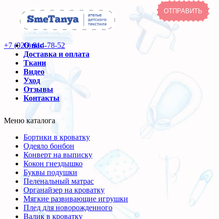
+7 (926) 914-78-52
О нас
Доставка и оплата
Ткани
Видео
Уход
Отзывы
Контакты
Меню каталога
Бортики в кроватку
Одеяло бонбон
Конверт на выписку
Кокон гнездышко
Буквы подушки
Пеленальный матрас
Органайзер на кроватку
Мягкие развивающие игрушки
Плед для новорожденного
Валик в кроватку