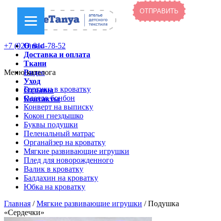
+7 (926) 914-78-52
О нас
Доставка и оплата
Ткани
Меню каталога
Видео
Уход
Бортики в кроватку
Отзывы
Одеяло бонбон
Контакты
Конверт на выписку
Кокон гнездышко
Буквы подушки
Пеленальный матрас
Органайзер на кроватку
Мягкие развивающие игрушки
Плед для новорожденного
Валик в кроватку
Балдахин на кроватку
Юбка на кроватку
Главная
/
Мягкие развивающие игрушки
/ Подушка
«Сердечки»